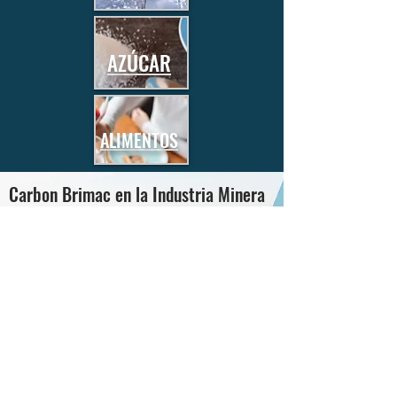
AZÚCAR
ALIMENTOS
Carbon Brimac en la Industria Minera
Es un medio con Altas propiedades de
Adsorcion.
Material con Alta dureza reduce las
perdidas por Renegación.
Estructura naturalmente porosa
Proceso de cianuración para extracción
del oro.
Plantas de tratamientos de aguas